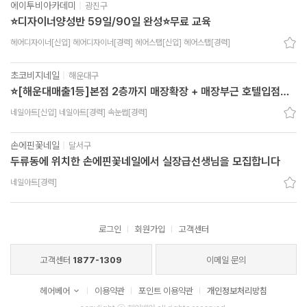
에이투비아카데미
|
광진구
⭐디자이너양성반 59일/90일 완성⭐무료 교육
헤어디자이너[신입] 헤어디자이너[경력] 헤어스탭[신입] 헤어스탭[경력]
초코비지네일
|
해운대구
⭐[해운대매출1등]본점 2층까지 매장확장 + 매장부근 호텔입점으
로 직원분 3명충원중입니다. 본점에서 속눈썹연장 경력자 추가모집
네일아트[신입] 네일아트[경력] 속눈썹[경력]
중!!!⭐
손에핀꽃네일
|
달서구
두류동에 위치한 손에핀꽃네일에서 실장급선생님을 모집합니다
네일아트[경력]
로그인
회원가입
고객센터
고객센터
1877-1309
이메일 문의
헤어베어
이용약관
포인트 이용약관
개인정보처리방침