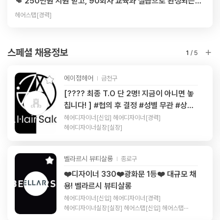
👊 250만원 지원 받고, 90회차 교육과 실습으로 완성되는
'취업 보장형' 헤어 디자이너 과정 77기 모집중 💕
헤어스탭[경력]
스페셜 채용정보
1
/
5
에이점헤어
금천구
[???? 최종 T.O 단 2명! 지금이 아니면 놓
칩니다! ] #협의 후 결정 #성별 무관 #상시
모집
헤어디자이너[신입] 헤어디자이너[경력]
헤어디자이너실장[실장]
벨라르시 뷰티살롱
종로구
❤️디자이너 330❤️광화문 1등❤️ 대규모 채
용! 벨라르시 뷰티살롱
헤어디자이너[신입] 헤어디자이너[경력]
헤어디자이너실장[실장] 헤어스탭[신입] 헤어스탭
[경력]