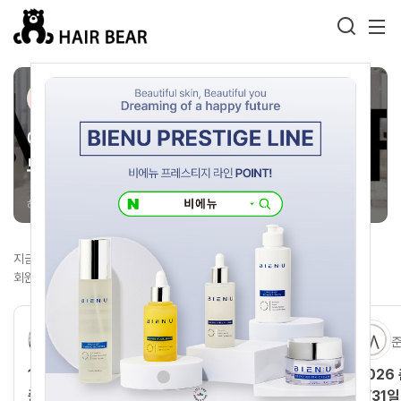
메뉴 건너뛰기
에이바헤어위례광장점 ·
송파구
에이바헤어위례광장점에서 함께 성장할 디자이너
모집합니다.
헤어디자이너[신입] 헤어디자이너[경력]
지금
로그인
하고
회원님께 꼭 맞는 채용정보를 확인해보세요.
지엠스아카데미
100일무료교육후 100%디자이너로취업할 스탭,
"2026
중상구함
(8/31일