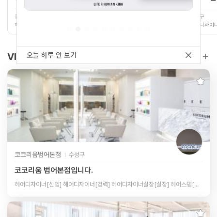
중구
강남구
헤어디자이너[신입] 헤어스탭[신입]
오늘 하루 안 보기
VIP 채용정보
1
/
3
코코리움범어본점
수성구
코코리움 범어본점입니다.
헤어디자이너[신입] 헤어디자이너[경력] 헤어디자이너실장[실장] 헤어스탭[신입] 헤어스탭[경력]