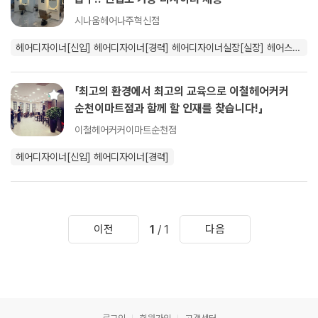
시나움헤어나주혁신점
헤어디자이너[신입]
헤어디자이너[경력]
헤어디자이너실장[실장]
헤어스탭
[신입]
헤어스탭[경력]
「최고의 환경에서 최고의 교육으로 이철헤어커커
순천이마트점과 함께 할 인재를 찾습니다!」
이철헤어커커이마트순천점
헤어디자이너[신입]
헤어디자이너[경력]
1
/ 1
이전
다음