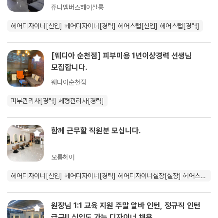
쥬니멤버스헤어살롱
헤어디자이너[신입]
헤어디자이너[경력]
헤어스탭[신입]
헤어스탭[경력]
[웨디아 순천점] 피부미용 1년이상경력 선생님
모집합니다.
웨디아순천점
피부관리사[경력]
체형관리사[경력]
함께 근무할 직원분 모십니다.
오름헤어
헤어디자이너[신입]
헤어디자이너[경력]
헤어디자이너실장[실장]
헤어스탭
[신입]
헤어스탭[경력]
원장님 1:1 교육 지원 주말 알바 인턴, 정규직 인턴
급구!! 신입도 가능 디자이너 채용