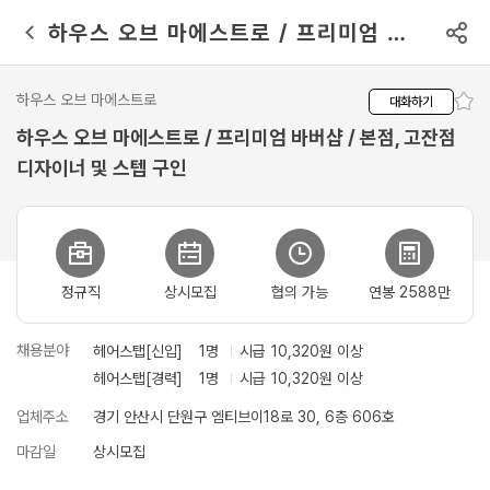
메뉴 건너뛰기
하우스 오브 마에스트로 / 프리미엄 
바버샵 / 본점, 고잔점 디자이너 및 
스텝 구인 - 채용정보
하우스 오브 마에스트로
대화하기
하우스 오브 마에스트로 / 프리미엄 바버샵 / 본점, 고잔점
디자이너 및 스텝 구인
정규직
상시모집
협의 가능
연봉 2588만
채용분야
시급
10,320원 이상
헤어스탭[신입]
1명
헤어스탭[경력]
1명
시급
10,320원 이상
업체주소
경기 안산시 단원구 엠티브이18로 30, 6층 606호
마감일
상시모집