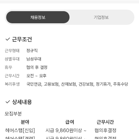
채용정보
기업정보
근무조건
근무형태
정규직
성별우대
남성우대
휴무
협의 후 결정
근무시간
오전 ~ 오후
복리후생
국민연금, 고용보험, 산재보험, 건강보험, 정기휴가, 주휴수당
상세내용
모집부분
분야
급여
근무시간
헤어스탭[신입]
시급 9,860원이상 ~
협의후결정
헤어스탭[경력]
시급 9,860원이상 ~
협의후결정