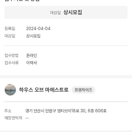
상시모집
마감일
등록일
2024-04-04
마감일
상시모집
접수방법
온라인
접수서류
이력서
하우스 오브 마에스트로
프랜차이즈
주소
경기 안산시 단원구 엠티브이18로 30, 6층 606호
매장연락처
--